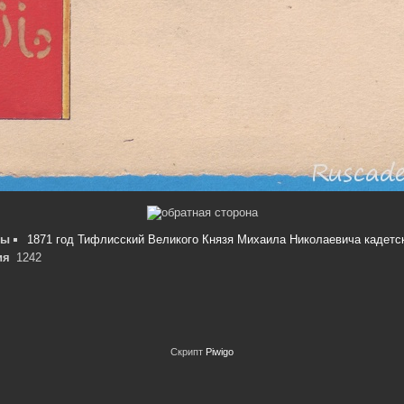
мы
1871 год Тифлисский Великого Князя Михаила Николаевича кадетс
ия
1242
Скрипт
Piwigo