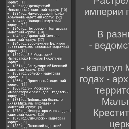
Растре
корпус
1
1825 год Оренбургский
империи 
Неплюевский кадетский корпус
10
1834 год Нижегородский Графа
Аракчеева кадетский корпус
52
1834 год Полоцкий кадетский
корпус
32
1840 год Петровский Полтавский
В разн
кадетский корпус
19
1843 год Орловский Бахтина
кадетский корпус
27
- ведомс
1845 год Воронежский Великого
Князя Михаила Павловича кадетский
корпус
17
1849 год 2-й Московский
Императора Николай I кадетский
корпус
6
- капитул
1851 год Владимирский Киевский
кадетский корпус
28
1859 год Вольский кадетский
годах - ар
корпус
10
1866 год Ярославский кадетский
корпус
17
террит
1868 год 3-й Московский
Императора Александра II кадетский
корпус
25
Мальт
1871 год Тифлисский Великого
Князя Михаила Николаевича
кадетский корпус
8
Крести
1873 год Императора Александра II
кадетский корпус
15
1873 год Симбирский кадетский
церк
корпус
35
1882 год Псковский кадетский