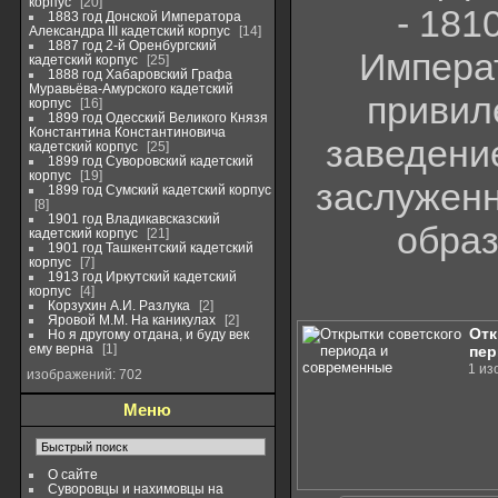
корпус
20
- 181
1883 год Донской Императора
Александра III кадетский корпус
14
1887 год 2-й Оренбургский
Императ
кадетский корпус
25
1888 год Хабаровский Графа
Муравьёва-Амурского кадетский
привил
корпус
16
1899 год Одесский Великого Князя
Константина Константиновича
заведение
кадетский корпус
25
1899 год Суворовский кадетский
корпус
19
заслуженн
1899 год Сумский кадетский корпус
8
1901 год Владикавсказский
образ
кадетский корпус
21
1901 год Ташкентский кадетский
корпус
7
1913 год Иркутский кадетский
корпус
4
Корзухин А.И. Разлука
2
Яровой М.М. На каникулах
2
Отк
Но я другому отдана, и буду век
ему верна
1
пер
1 из
изображений: 702
Меню
О сайте
Суворовцы и нахимовцы на