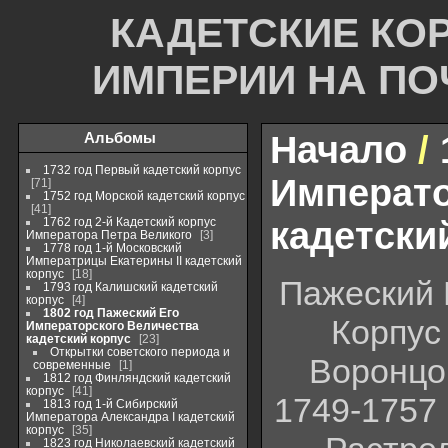
КАДЕТСКИЕ КО
ИМПЕРИИ НА П
Альбомы
Начало
/
1732 год Первый кадетский корпус
Императо
71
1752 год Морской кадетский корпус
41
1762 год 2-й Кадетский корпус
кадетски
Императора Петра Великого
3
1778 год 1-й Московский
Императрицы Екатерины II кадетский
корпус
18
Пажеский 
1793 год Калишский кадетский
корпус
4
1802 год Пажеский Его
Корпус
Императорского Величества
кадетский корпус
23
Открытки советского периода и
Воронцов
современные
1
1812 год Финляндский кадетский
корпус
41
1749-1757
1813 год 1-й Сибирский
Императора Александра I кадетский
корпус
35
1823 год Николаевский кадетский