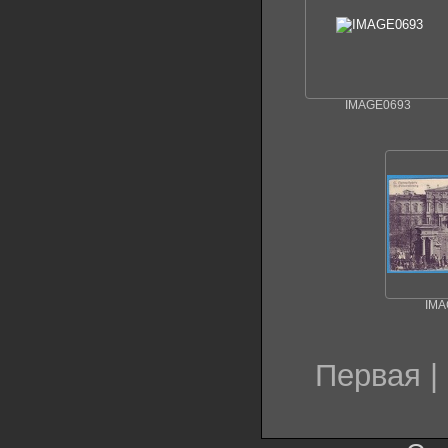
IMAGE0693
IMA
Первая |