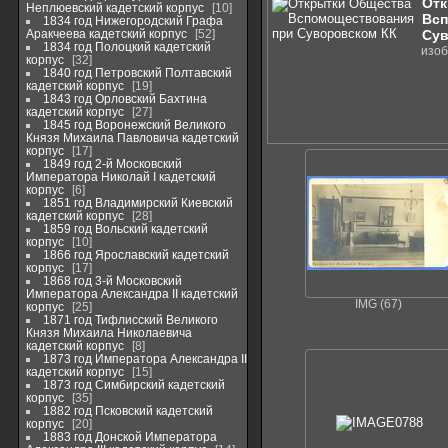
Отк
Неплюевский кадетский корпус
10
Всп
1834 год Нижегородский Графа
Аракчеева кадетский корпус
52
Сув
1834 год Полоцкий кадетский
изоб
корпус
32
1840 год Петровский Полтавский
кадетский корпус
19
1843 год Орловский Бахтина
кадетский корпус
27
1845 год Воронежский Великого
Князя Михаила Павловича кадетский
корпус
17
1849 год 2-й Московский
Императора Николай I кадетский
корпус
6
1851 год Владимирский Киевский
кадетский корпус
28
1859 год Вольский кадетский
корпус
10
1866 год Ярославский кадетский
корпус
17
1868 год 3-й Московский
Императора Александра II кадетский
IMG (67)
корпус
25
1871 год Тифлисский Великого
Князя Михаила Николаевича
кадетский корпус
8
1873 год Императора Александра II
кадетский корпус
15
1873 год Симбирский кадетский
корпус
35
1882 год Псковский кадетский
корпус
20
1883 год Донской Императора