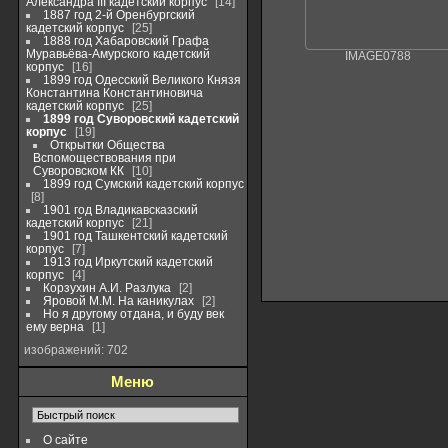
Александра III кадетский корпус
14
1887 год 2-й Оренбургский
кадетский корпус
25
1888 год Хабаровский Графа
Муравьёва-Амурского кадетский
IMAGE0788
корпус
16
1899 год Одесский Великого Князя
Константина Константиновича
кадетский корпус
25
1899 год Суворовский кадетский
корпус
19
Открытки Общества
Вспомоществования при
Суворовском КК
10
1899 год Сумский кадетский корпус
8
1901 год Владикавсказский
кадетский корпус
21
1901 год Ташкентский кадетский
корпус
7
1913 год Иркутский кадетский
корпус
4
Корзухин А.И. Разлука
2
Яровой М.М. На каникулах
2
Но я другому отдана, и буду век
ему верна
1
изображений: 702
Меню
О сайте