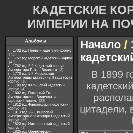
КАДЕТСКИЕ КО
ИМПЕРИИ НА П
Альбомы
Начало
/
1732 год Первый кадетский корпус
кадетски
71
1752 год Морской кадетский корпус
41
1762 год 2-й Кадетский корпус
Императора Петра Великого
3
В 1899 
1778 год 1-й Московский
Императрицы Екатерины II кадетский
корпус
18
кадетский
1793 год Калишский кадетский
корпус
4
1802 год Пажеский Его
распола
Императорского Величества
кадетский корпус
23
1812 год Финляндский кадетский
цитадели, 
корпус
41
1813 год 1-й Сибирский
Императора Александра I кадетский
корпус
35
1823 год Николаевский кадетский
корпус
1
1825 год Оренбургский