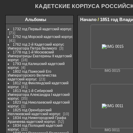
КАДЕТСКИЕ КОРПУСА РОССИЙС
Альбомы
Начало
/
1851 год Влад
1732 год Первый кадетский корпус
71
1752 год Морской кадетский корпус
41
1762 год 2-й Кадетский корпус
Императора Петра Великого
3
1778 год 1-й Московский
Императрицы Екатерины II кадетский
корпус
18
1793 год Калишский кадетский
корпус
4
IMG 0015
1802 год Пажеский Его
Императорского Величества
кадетский корпус
23
1812 год Финляндский кадетский
корпус
41
1813 год 1-й Сибирский
Императора Александра I кадетский
корпус
35
1823 год Николаевский кадетский
корпус
1
1825 год Оренбургский
Неплюевский кадетский корпус
10
1834 год Нижегородский Графа
Аракчеева кадетский корпус
52
1834 год Полоцкий кадетский
корпус
32
IMG 0011