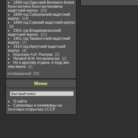
1899 год Одесский Великого Князя
Константина Константиновича
кадетский корпус
25
1899 год Суворовский кадетский
корпус
19
1899 год Сумский кадетский корпус
8
1901 год Владикавсказский
кадетский корпус
21
1901 год Ташкентский кадетский
корпус
7
1913 год Иркутский кадетский
корпус
4
Корзухин А.И. Разлука
2
Яровой М.М. На каникулах
2
Но я другому отдана, и буду век
ему верна
1
изображений: 702
Меню
О сайте
Суворовцы и нахимовцы на
почтовых открытках СССР