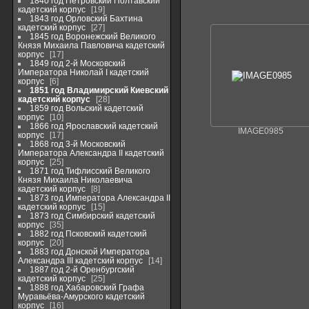
1840 год Петровский Полтавский
кадетский корпус
19
1843 год Орловский Бахтина
кадетский корпус
27
1845 год Воронежский Великого
Князя Михаила Павловича кадетский
корпус
17
1849 год 2-й Московский
Императора Николай I кадетский
корпус
6
1851 год Владимирский Киевский
кадетский корпус
28
1859 год Вольский кадетский
корпус
10
1866 год Ярославский кадетский
IMAGE0985
корпус
17
1868 год 3-й Московский
Императора Александра II кадетский
корпус
25
1871 год Тифлисский Великого
Князя Михаила Николаевича
кадетский корпус
8
1873 год Императора Александра II
кадетский корпус
15
1873 год Симбирский кадетский
корпус
35
1882 год Псковский кадетский
корпус
20
1883 год Донской Императора
Александра III кадетский корпус
14
1887 год 2-й Оренбургский
кадетский корпус
25
1888 год Хабаровский Графа
Муравьёва-Амурского кадетский
корпус
16